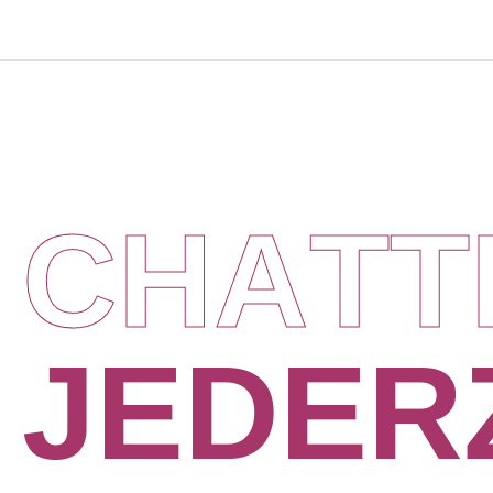
C
H
A
T
T
J
E
D
E
R