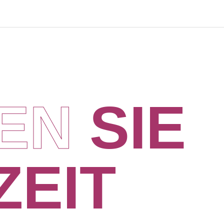
E
N
S
I
E
Z
E
I
T