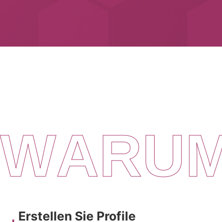
W
A
R
U
Erstellen Sie Profile