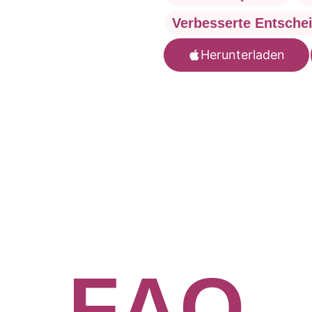
Verbesserte Entsche
Herunterladen
F
A
Q