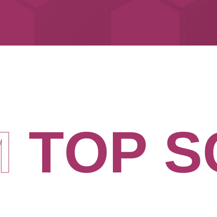
M
T
O
P
S