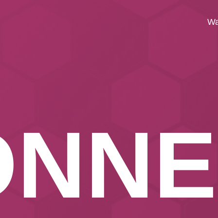
Wa
O
N
N
E