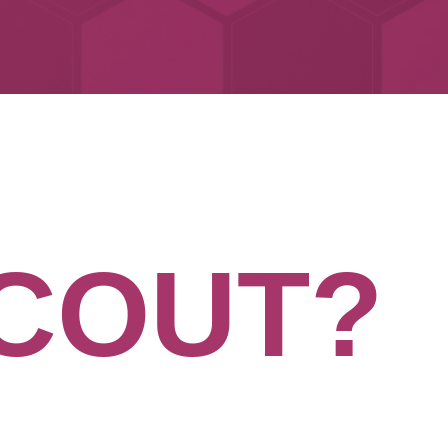
C
O
U
T
?